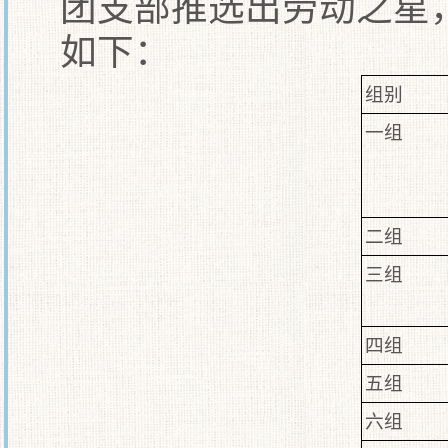
团支部推选出劳动之星
如下：
组别
一组
二组
三组
四组
五组
六组