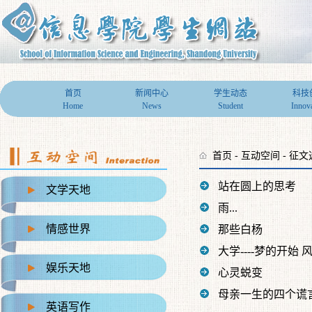
首页
新闻中心
学生动态
科技
Home
News
Student
Innov
首页
-
互动空间
-
征文
站在圆上的思考
文学天地
雨...
情感世界
那些白杨
大学----梦的开始 
娱乐天地
心灵蜕变
母亲一生的四个谎
英语写作