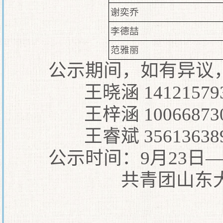
谢奕乔
李德喆
范雅丽
公示期间，如有异议
王晓涵 14121579
王梓涵 10066873
王睿斌 35613638
公示时间：9月23日—
共青团山东