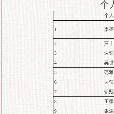
个
个人
1
李德
2
贾丰
3
谢奕
4
吴世
5
范雅
6
吴莹
7
靳翔
8
王家
9
张津