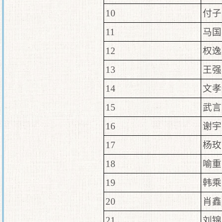
10
付子
11
马国
12
权逸
13
王强
14
文孝
15
武言
16
谢宇
17
杨玫
18
喻重
19
韩乘
20
肖鑫
21
刘锦