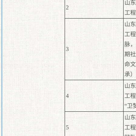
山东
2
工程
山东
工程
脉，
3
期社
命文
承）
山东
4
工程
“卫
山东
5
工程